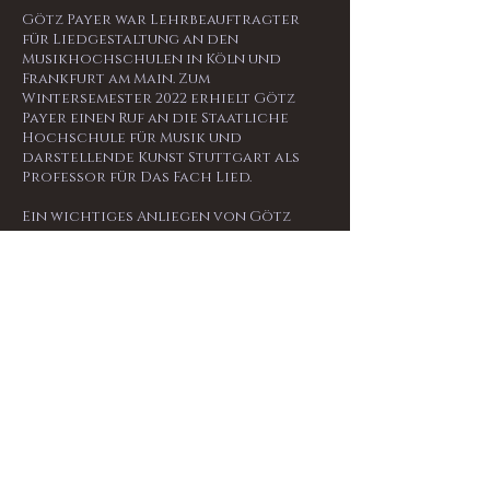
Götz Payer war Lehrbeauftragter
für Liedgestaltung an den
Musikhochschulen in Köln und
Frankfurt am Main. Zum
Wintersemester 2022 erhielt Götz
Payer einen Ruf an die Staatliche
Hochschule für Musik und
darstellende Kunst Stuttgart als
Professor für Das Fach Lied.
Ein wichtiges Anliegen von Götz
Payer ist sein ehrenamtliches
Engagement bei musikalischen
Projekten zu den Themen „Musik für
Menschen mit Demenz“, „Singen mit
und für Kinder“, und dem „Gedenken
der Opfer des Holocaust“.
Er ist Gründer des Projekts "EINE
STIMME GEBEN", dass sich um die
Wiederentdeckung von
KomponistInnen, die Opfer des
Terrors der Nationalsozialisten
wurden, bemüht.