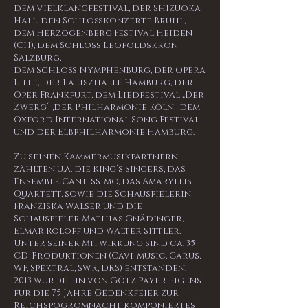
dem Vielklangfestival, der Shizuoka
Hall, den Schloßkonzerte Brühl,
dem Herzogenberg Festival Heiden
(CH), dem Schloss Leopoldskron
Salzburg,
dem Schloß Nymphenburg, der Opera
Lille, der Laeiszhalle Hamburg, der
Oper Frankfurt,
dem Liedfestival „Der
Zwerg“ ,der Philharmonie Köln, dem
Oxford International Song Festival
und der Elbphilharmonie Hamburg.
Zu seinen Kammermusikpartnern
zählten u.a. die King‘s Singers, das
Ensemble Cantissimo, das Amaryllis
Quartett, sowie die Schauspielerin
Franziska Walser und die
Schauspieler Mathias Gnädinger,
Elmar Roloff und Walter Sittler.
Unter seiner Mitwirkung sind ca. 35
CD-Produktionen (Cavi-music, Carus,
WP, Spektral, SWR, DRS) entstanden.
2013 wurde ein von Götz Payer eigens
für die 75 Jahre Gedenkfeier zur
Reichspogromnacht komponiertes