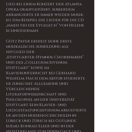
Lied bei einem Konzert der Atlanta
Opera uraufgeführt. Außerdem
arrangierte er immer wieder Musik,
so zum Beispiel die Lieder für die CD
„Makh tsu die Eygelech“ von Helene
Schneiderman.
Götz Payer erhielt seine erste
musikalische Ausbildung als
Mitglied der
„Stuttgarter-Hymnus-Chorknaben“
und des „Collegium Iuvenum
Stuttgart“ sowie im
Klavierunterricht bei Gerhard
Wilhelm. Nach dem Abitur studierte
er zunächst Allgemeine und
Vergleichende
Literaturwissenschaft und
Philosophie an der Universität
Stuttgart. Sein Klavier- und
Liedgestaltungsstudium absolvierte
er an den Musikhochschulen in
Lübeck und Zürich bei Gotlinde
Sudau, Konrad Elser und in der
Meisterklasse von Irwin Gage und