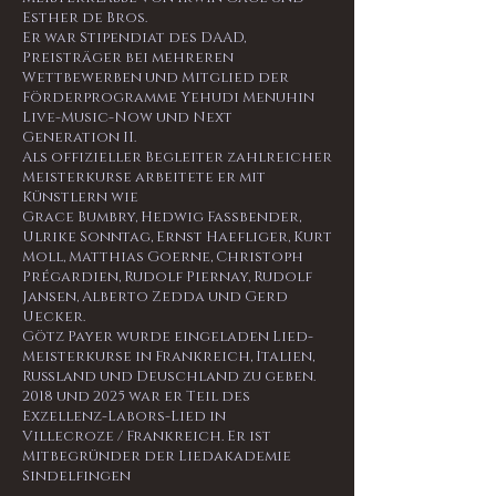
Esther de Bros.
Er war Stipendiat des DAAD,
Preisträger bei mehreren
Wettbewerben und Mitglied der
Förderprogramme Yehudi Menuhin
Live-Music-Now und Next
Generation II.
Als offizieller Begleiter zahlreicher
Meisterkurse arbeitete er mit
Künstlern wie
Grace Bumbry, Hedwig Fassbender,
Ulrike Sonntag, Ernst Haefliger, Kurt
Moll, Matthias Goerne, Christoph
Prégardien,
Rudolf Piernay, Rudolf
Jansen, Alberto Zedda und Gerd
Uecker.
Götz Payer wurde eingeladen Lied-
Meisterkurse in Frankreich, Italien,
Rußland und Deuschland zu geben.
2018 und 2025 war er Teil des
Exzellenz-Labors-Lied in
Villecroze / Frankreich.
Er ist
Mitbegründer der Liedakademie
Sindelfingen