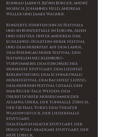
Konrad Jarnot, Björn Bürger, André
Morsch, Johannes Held, Andreas
Weller und James Wagner.
Konzerte führten ihn zu Festivals
und in Konzertsäle in Europa, Asien
und den USA. Unter anderem zum
Schleswig-Holstein-Musik festival
und dem Musikfest auf dem Lande,
dem Rheingau Musik Festival, den
Festspielen Mecklenburg-
Vorpommern, dem Europäisches
Musikfest Stuttgart, dem Liedfest
Berlin/Oxford, dem Schwarzwald
Musikfestival, dem Bachfest Leipzig,
dem Menuhin Festival Gstaad, den
Max-Reger-Tage Weiden, dem
Oberstdorfer Musiksommer,der
Atlanta Opera, der Tonhalle Zürich,
der Oji Hall Tokio, dem Theater
Wladiwostock, der Liederhalle
Stuttgart,
dem Staatstheater Stuttgart, der
Hugo-Wolf-Akademie Stuttgart, der
MUK Lübeck,